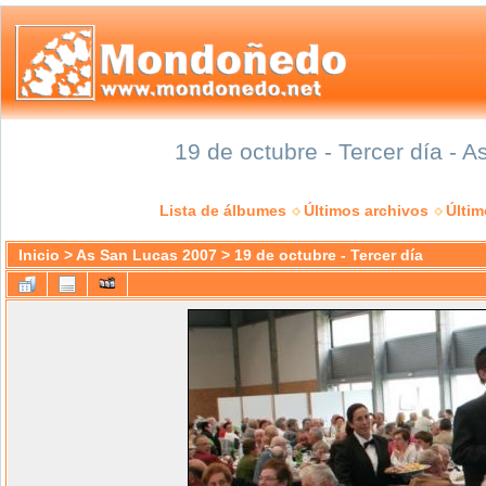
19 de octubre - Tercer día - 
Lista de álbumes
Últimos archivos
Últi
Inicio
>
As San Lucas 2007
>
19 de octubre - Tercer día