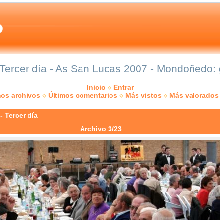
 Tercer día - As San Lucas 2007 - Mondoñedo: g
Inicio
Entrar
mos archivos
Últimos comentarios
Más vistos
Más valorados
- Tercer día
Archivo 3/23