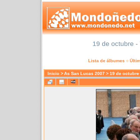
19 de octubre -
Lista de álbumes
Últi
Inicio
>
As San Lucas 2007
>
19 de octubre 