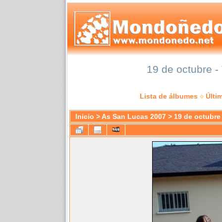
19 de octubre -
Lista de álbumes
Últi
Inicio
>
As San Lucas 2007
>
19 de octubre 