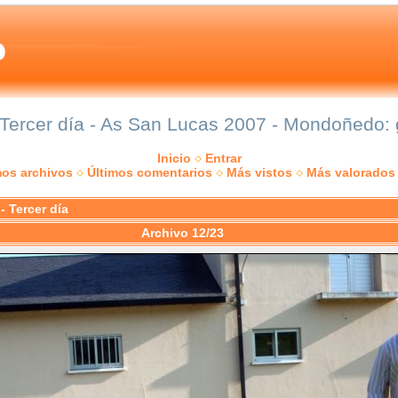
 Tercer día - As San Lucas 2007 - Mondoñedo: g
Inicio
Entrar
mos archivos
Últimos comentarios
Más vistos
Más valorados
- Tercer día
Archivo 12/23