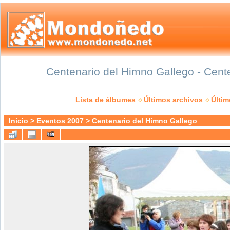
Centenario del Himno Gallego - Cente
Lista de álbumes
Últimos archivos
Últi
Inicio
>
Eventos 2007
>
Centenario del Himno Gallego