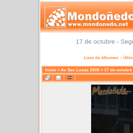
17 de octubre - Seg
Lista de álbumes
Últi
Inicio
>
As San Lucas 2008
>
17 de octubre