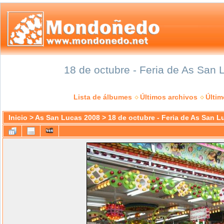
18 de octubre - Feria de As San 
Lista de álbumes
Últimos archivos
Últi
Inicio
>
As San Lucas 2008
>
18 de octubre - Feria de As San L