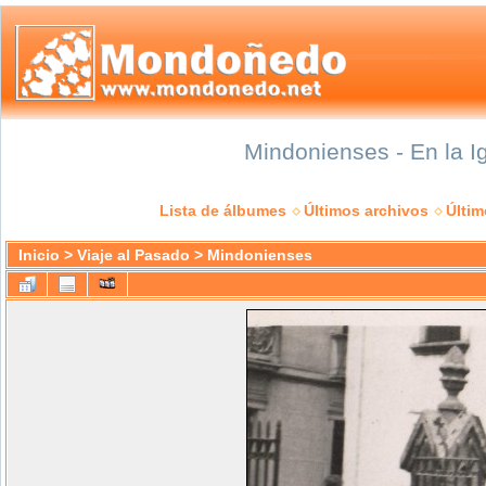
Mindonienses - En la I
Lista de álbumes
Últimos archivos
Últi
Inicio
>
Viaje al Pasado
>
Mindonienses