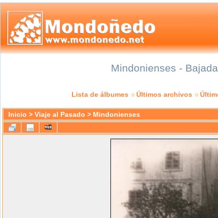
Mindonienses - Bajada 
Lista de álbumes
Últimos archivos
Últi
Inicio
>
Viaje al Pasado
>
Mindonienses