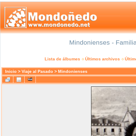
Mindonienses - Familia
Lista de álbumes
Últimos archivos
Últi
Inicio
>
Viaje al Pasado
>
Mindonienses