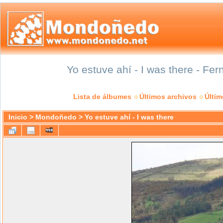
Yo estuve ahí - I was there - Fe
Lista de álbumes
Últimos archivos
Últi
Inicio
>
Mondoñedo
>
Yo estuve ahí - I was there