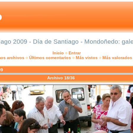
iago 2009 - Día de Santiago - Mondoñedo: galer
Inicio
Entrar
mos archivos
Últimos comentarios
Más vistos
Más valorados
09
Archivo 18/36