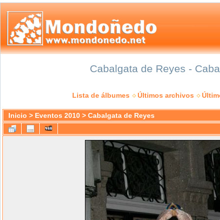
Cabalgata de Reyes - Cabal
Lista de álbumes
Últimos archivos
Últi
Inicio
>
Eventos 2010
>
Cabalgata de Reyes