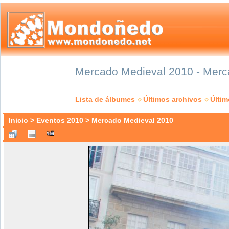
Mercado Medieval 2010 - Merca
Lista de álbumes
Últimos archivos
Últi
Inicio
>
Eventos 2010
>
Mercado Medieval 2010