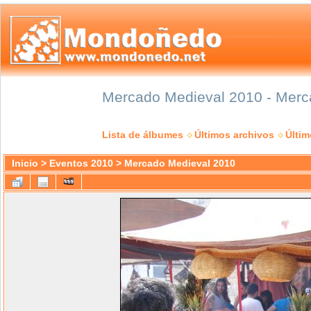
Mercado Medieval 2010 - Merca
Lista de álbumes
Últimos archivos
Últi
Inicio
>
Eventos 2010
>
Mercado Medieval 2010