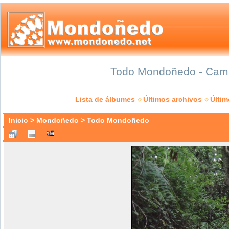
Todo Mondoñedo - Camin
Lista de álbumes
Últimos archivos
Últi
Inicio
>
Mondoñedo
>
Todo Mondoñedo