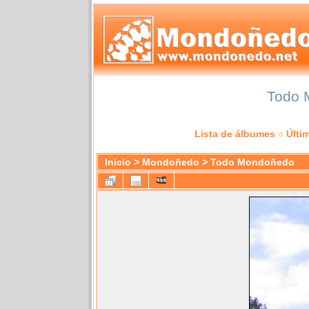
Todo M
Lista de álbumes
Últi
Inicio
>
Mondoñedo
>
Todo Mondoñedo