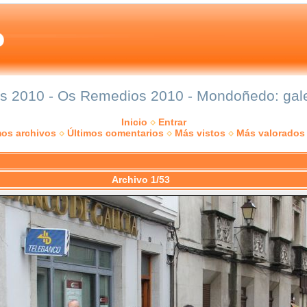
 2010 - Os Remedios 2010 - Mondoñedo: galer
Inicio
Entrar
mos archivos
Últimos comentarios
Más vistos
Más valorados
Archivo 1/53