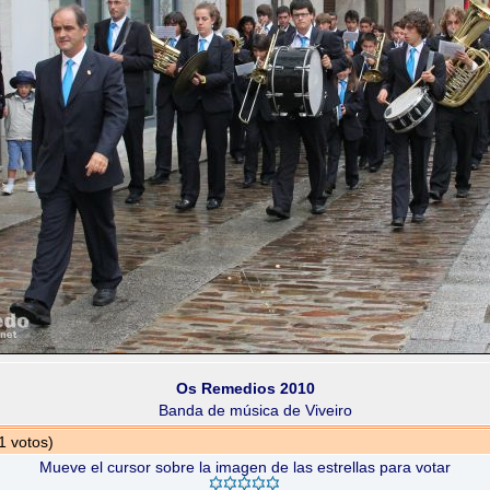
Os Remedios 2010
Banda de música de Viveiro
1 votos)
Mueve el cursor sobre la imagen de las estrellas para votar