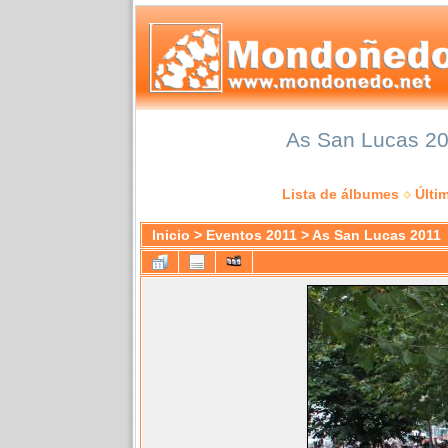
As San Lucas 201
Lista de álbumes
Últi
Inicio
>
Eventos 2011
>
As San Lucas 2011