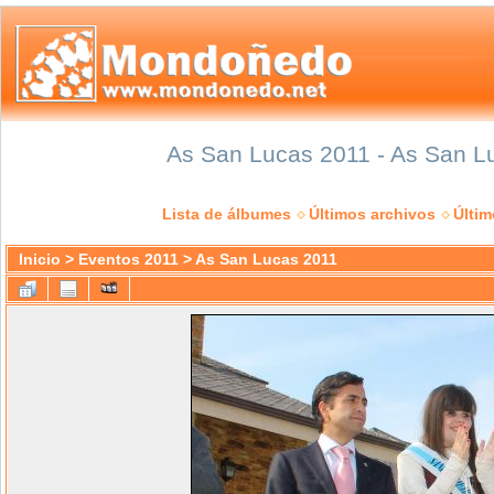
As San Lucas 2011 - As San Lu
Lista de álbumes
Últimos archivos
Últi
Inicio
>
Eventos 2011
>
As San Lucas 2011