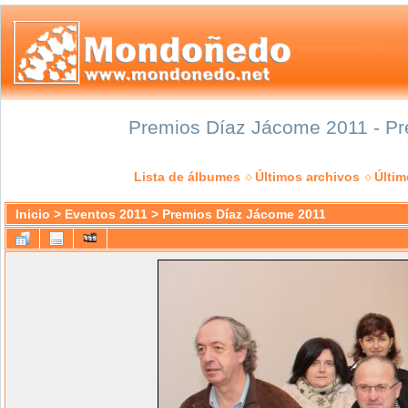
Premios Díaz Jácome 2011 - Pr
Lista de álbumes
Últimos archivos
Últi
Inicio
>
Eventos 2011
>
Premios Díaz Jácome 2011