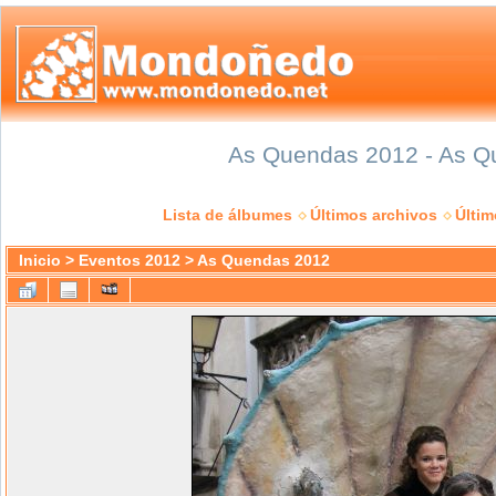
As Quendas 2012 - As Qu
Lista de álbumes
Últimos archivos
Últi
Inicio
>
Eventos 2012
>
As Quendas 2012