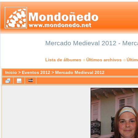
Mercado Medieval 2012 - Merca
Lista de álbumes
Últimos archivos
Últi
Inicio
>
Eventos 2012
>
Mercado Medieval 2012