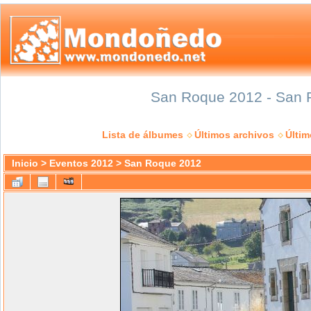
San Roque 2012 - San R
Lista de álbumes
Últimos archivos
Últi
Inicio
>
Eventos 2012
>
San Roque 2012