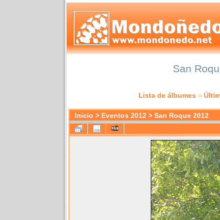
San Roque
Lista de álbumes
Últi
Inicio
>
Eventos 2012
>
San Roque 2012