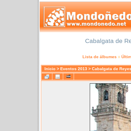
Cabalgata de Re
Lista de álbumes
Últi
Inicio
>
Eventos 2013
>
Cabalgata de Reye