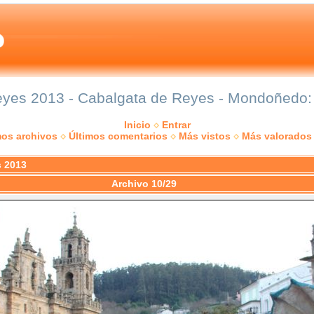
yes 2013 - Cabalgata de Reyes - Mondoñedo: g
Inicio
Entrar
mos archivos
Últimos comentarios
Más vistos
Más valorados
s 2013
Archivo 10/29