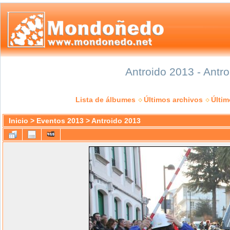
Antroido 2013 - Antr
Lista de álbumes
Últimos archivos
Últi
Inicio
>
Eventos 2013
>
Antroido 2013