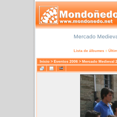
Mercado Medieval
Lista de álbumes
Últi
Inicio
>
Eventos 2006
>
Mercado Medieval 