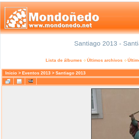
Santiago 2013 - Santi
Lista de álbumes
Últimos archivos
Últi
Inicio
>
Eventos 2013
>
Santiago 2013