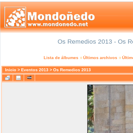
Os Remedios 2013 - Os Re
Lista de álbumes
Últimos archivos
Últi
Inicio
>
Eventos 2013
>
Os Remedios 2013