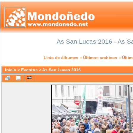
As San Lucas 2016 - As Sa
Lista de álbumes
Últimos archivos
Últi
Inicio
>
Eventos
>
As San Lucas 2016