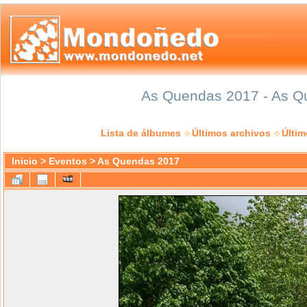
As Quendas 2017 - As Qu
Lista de álbumes
Últimos archivos
Últi
Inicio
>
Eventos
>
As Quendas 2017