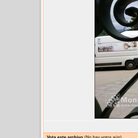
Vota este archivo
(No hay votos aún)