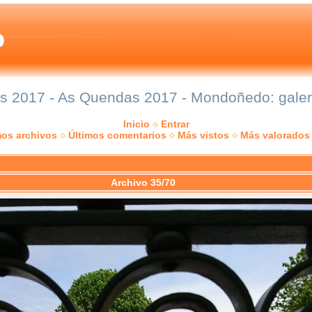
 2017 - As Quendas 2017 - Mondoñedo: galerí
Inicio
Entrar
mos archivos
Últimos comentarios
Más vistos
Más valorados
Archivo 35/70