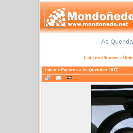
As Quendas
Lista de álbumes
Últi
Inicio
>
Eventos
>
As Quendas 2017