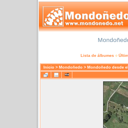
Mondoñedo 
Lista de álbumes
Últi
Inicio
>
Mondoñedo
>
Mondoñedo desde el