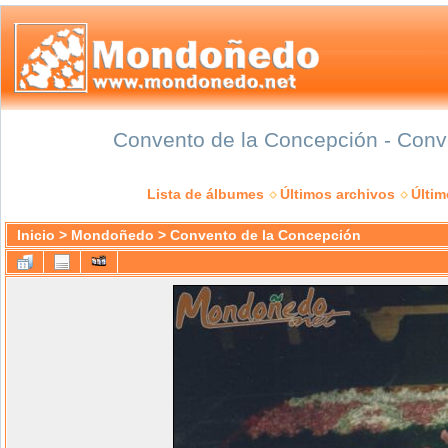
Convento de la Concepción - Conve
Lista de álbumes
Últimos archivos
Últi
Inicio
>
Mondoñedo
>
Convento de la Concepción