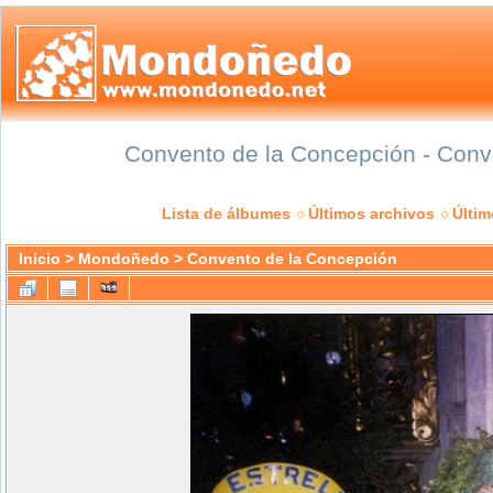
Convento de la Concepción - Conve
Lista de álbumes
Últimos archivos
Últi
Inicio
>
Mondoñedo
>
Convento de la Concepción