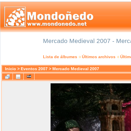
Mercado Medieval 2007 - Merca
Lista de álbumes
Últimos archivos
Últi
Inicio
>
Eventos 2007
>
Mercado Medieval 2007