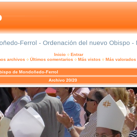
edo-Ferrol - Ordenación del nuevo Obispo - 
Inicio
Entrar
mos archivos
Últimos comentarios
Más vistos
Más valorados
bispo de Mondoñedo-Ferrol
Archivo 20/20