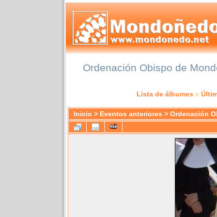
Ordenación Obispo de Mondoñ
Lista de álbumes
Últi
Inicio
>
Eventos anteriores
>
Ordenación O