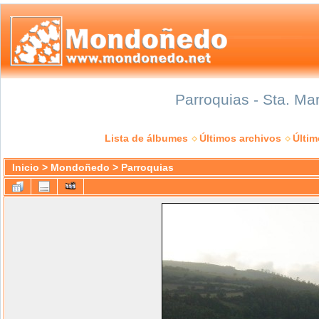
Parroquias - Sta. Ma
Lista de álbumes
Últimos archivos
Últi
Inicio
>
Mondoñedo
>
Parroquias