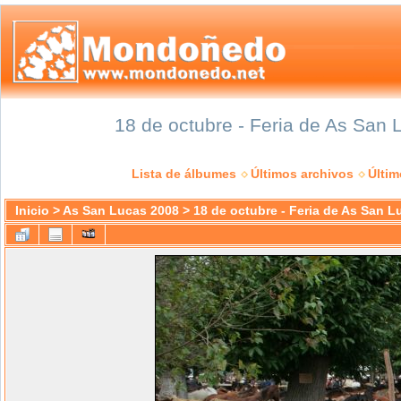
18 de octubre - Feria de As San 
Lista de álbumes
Últimos archivos
Últi
Inicio
>
As San Lucas 2008
>
18 de octubre - Feria de As San L