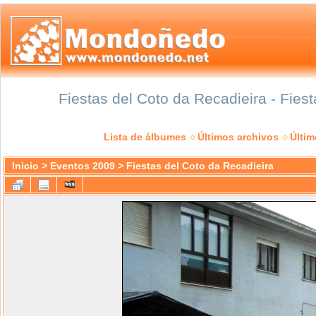
Fiestas del Coto da Recadieira - Fies
Lista de álbumes
Últimos archivos
Últi
Inicio
>
Eventos 2009
>
Fiestas del Coto da Recadieira