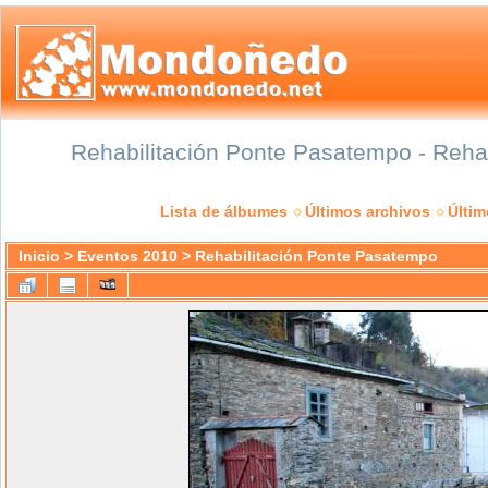
Rehabilitación Ponte Pasatempo - Rehab
Lista de álbumes
Últimos archivos
Últi
Inicio
>
Eventos 2010
>
Rehabilitación Ponte Pasatempo