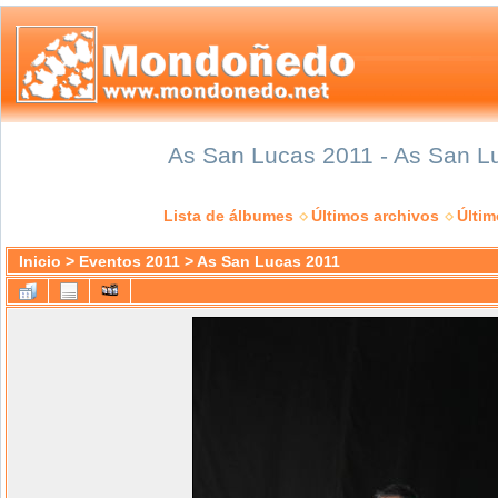
As San Lucas 2011 - As San Lu
Lista de álbumes
Últimos archivos
Últi
Inicio
>
Eventos 2011
>
As San Lucas 2011