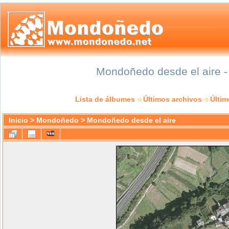
Mondoñedo desde el aire - 
Lista de álbumes
Últimos archivos
Últi
Inicio
>
Mondoñedo
>
Mondoñedo desde el aire