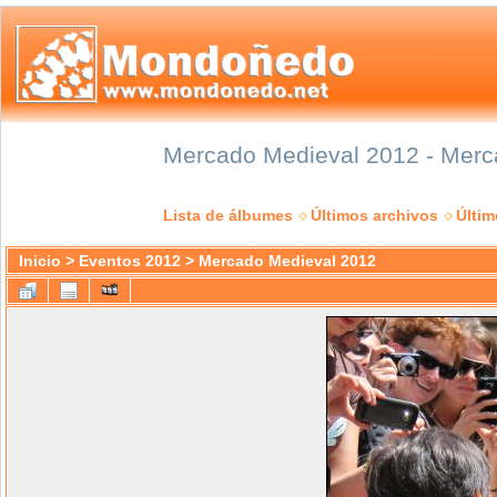
Mercado Medieval 2012 - Merca
Lista de álbumes
Últimos archivos
Últi
Inicio
>
Eventos 2012
>
Mercado Medieval 2012