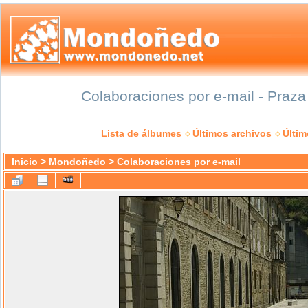
Colaboraciones por e-mail - Praza
Lista de álbumes
Últimos archivos
Últi
Inicio
>
Mondoñedo
>
Colaboraciones por e-mail