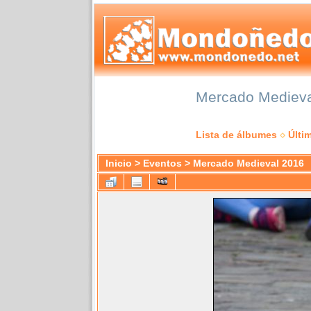
Mercado Medieval
Lista de álbumes
Últi
Inicio
>
Eventos
>
Mercado Medieval 2016