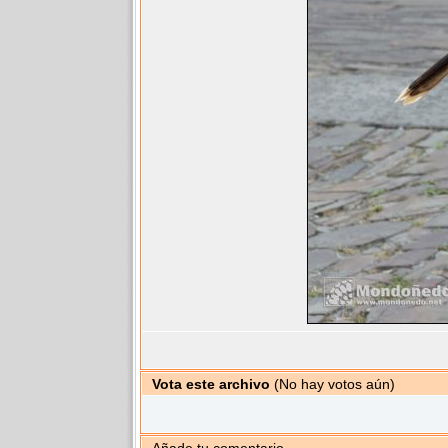
Vota este archivo
(No hay votos aún)