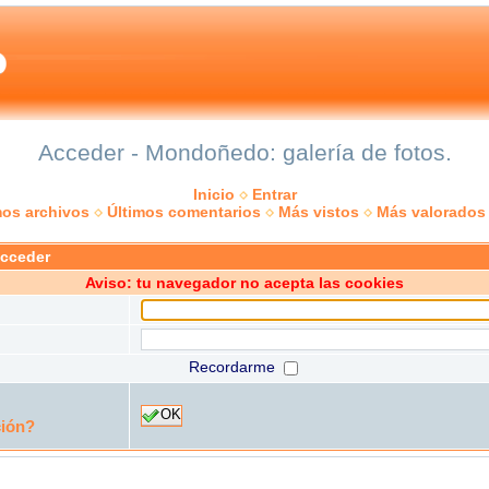
Acceder - Mondoñedo: galería de fotos.
Inicio
Entrar
mos archivos
Últimos comentarios
Más vistos
Más valorados
acceder
Aviso: tu navegador no acepta las cookies
Recordarme
OK
ción?