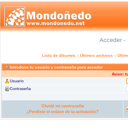
Acceder - 
Lista de álbumes
Últimos archivos
Últi
Introduce tu usuario y contraseña para acceder
Aviso: 
Usuario
Contraseña
Olvidé mi contraseña
¿Perdiste el enlace de la activación?