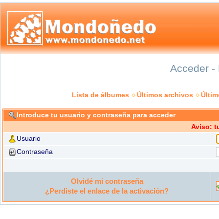
Acceder - 
Lista de álbumes
Últimos archivos
Últi
Introduce tu usuario y contraseña para acceder
Aviso: 
Usuario
Contraseña
Olvidé mi contraseña
¿Perdiste el enlace de la activación?