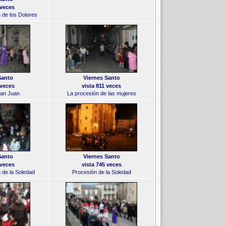
 veces
 de los Dolores
Santo
Viernes Santo
 veces
vista 811 veces
San Juan
La procesión de las mujeres
Santo
Viernes Santo
 veces
vista 745 veces
n de la Soledad
Procesión de la Soledad