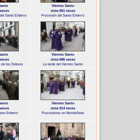
Santo
Viernes Santo
 veces
vista 901 veces
 del Santo Entierro
Procesión del Santo Entierro
Santo
Viernes Santo
 veces
vista 686 veces
 de los Dolores
La tarde del Viernes Santo
Santo
Viernes Santo
 veces
vista 914 veces
nto Entierro
Procesiones en Mondoñedo