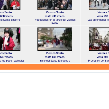
nes Santo
Viernes Santo
Viernes 
 688 veces
vista 741 veces
vista 737
el Santo Entierro
Procesiones en la tarde del Viernes
Las autoridades e
Santo
nes Santo
Viernes Santo
Viernes 
 677 veces
vista 691 veces
vista 798
ta los poco habituales
Inicio del Santo Encuentro
Procesión del Sa