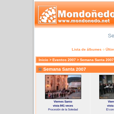
Se
Lista de álbumes
Últi
Inicio
>
Eventos 2007
>
Semana Santa 2007
Semana Santa 2007
Viernes Santo
Vier
vista 841 veces
vista
Procesión de la Soledad
El cor