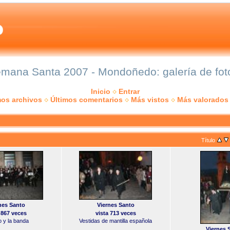
mana Santa 2007 - Mondoñedo: galería de fot
Inicio
Entrar
mos archivos
Últimos comentarios
Más vistos
Más valorados
Título
nes Santo
Viernes Santo
 867 veces
vista 713 veces
o y la banda
Vestidas de mantilla española
Viernes 