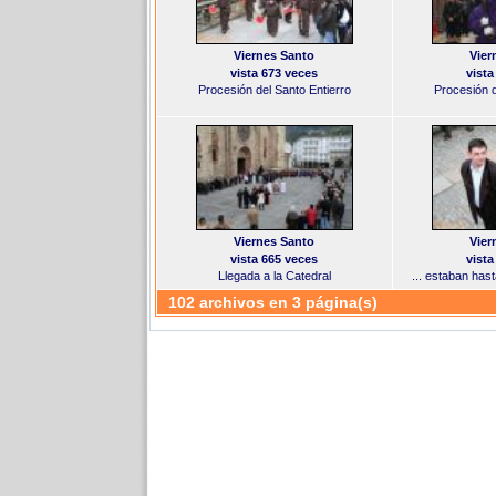
Viernes Santo
Vier
vista 673 veces
vista
Procesión del Santo Entierro
Procesión d
Viernes Santo
Vier
vista 665 veces
vista
Llegada a la Catedral
... estaban has
102 archivos en 3 página(s)