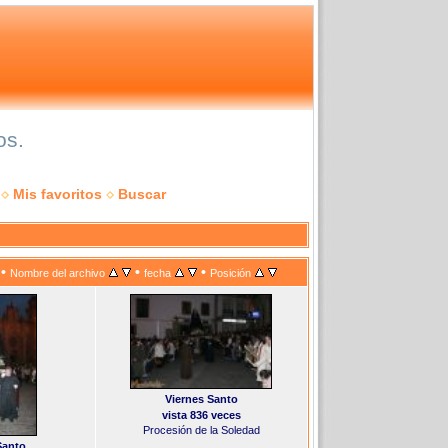
os.
Mis favoritos
Buscar
•
•
•
Nombre del archivo
fecha
Posición
Viernes Santo
vista 836 veces
Procesión de la Soledad
Santo