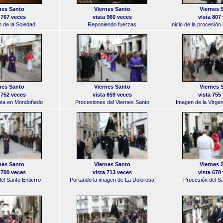
nes Santo
Viernes Santo
Viernes 
 767 veces
vista 960 veces
vista 807
 de la Soledad
Reponiendo fuerzas
Inicio de la procesión
nes Santo
Viernes Santo
Viernes 
 752 veces
vista 659 veces
vista 755
ta en Mondoñedo
Procesiones del Viernes Santo
Imagen de la Virgen
nes Santo
Viernes Santo
Viernes 
 700 veces
vista 713 veces
vista 678
el Santo Entierro
Portando la imagen de La Dolorosa
Procesión del Sa