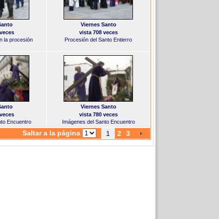
Santo
Viernes Santo
 veces
vista 708 veces
n la procesión
Procesión del Santo Entierro
Santo
Viernes Santo
 veces
vista 780 veces
nto Encuentro
Imágenes del Santo Encuentro
Saltar a la página
1
2
3